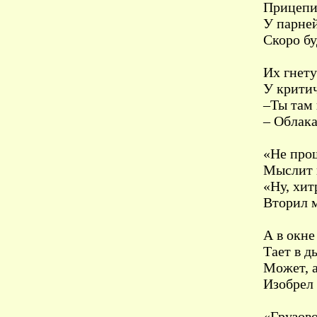
Прицепил
У парней
Скоро бу
Их гнет
У критич
–Ты там 
– Облака
«Не прош
Мыслит 
«Ну, хит
Вторил 
А в окне
Тает в д
Может, 
Изобрел 
«Грузово