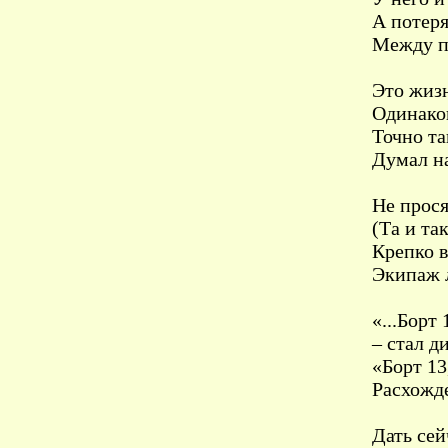
А потеря
Между пр
Это жизн
Одинаков
Точно та
Думал на
Не прося
(Та и та
Крепко в
Экипаж л
«...Борт 
– стал д
«Борт 13
Расхожд
Дать сей