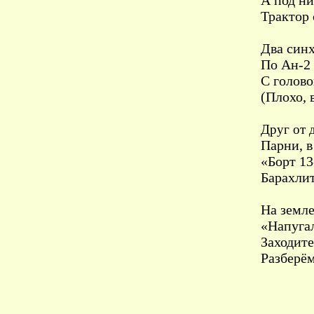
А под н
Трактор 
Два син
По Ан-2 
С голово
(Плохо, в
Друг от 
Парни, в
«Борт 13
Барахлит
На земле
«Напугал
Заходите
Разберём