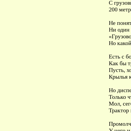
С грузо
200 метр
Не понят
Ни один 
«Грузово
Но какой
Есть с б
Как бы т
Пусть, х
Крылья 
Но диспе
Только ч
Мол, сег
Трактор 
Промолча
У него и