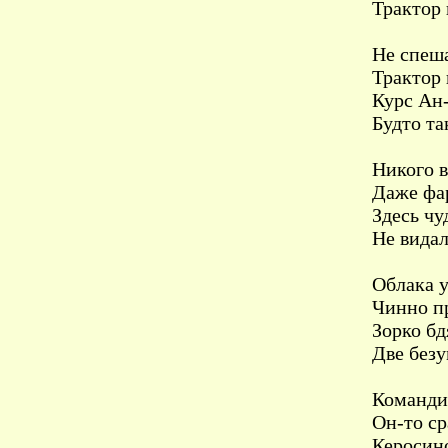
Трактор 
Не спеша
Трактор 
Курс Ан-
Будто та
Никого в
Даже фар
Здесь чу
Не видал
Облака 
Чинно пр
Зорко б
Две безу
Командир
Он-то ср
Керосино