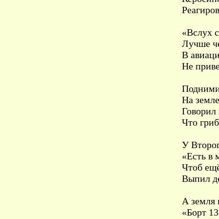
Реагиров
«Вслух с
Лучше ч
В авиац
Не приве
Подними
На земле
Говорил 
Что гриб
У Второг
«Есть в 
Чтоб ещё
Выпил д
А земля 
«Борт 13