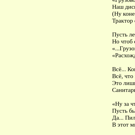
Наш дисп
(Ну коне
Трактор 
Пусть ле
Но чтоб 
«...Грузо
«Расхожд
Всё... Ко
Всё, что
Это лишь
Санитары
«Ну за ч
Пусть б
Да... Пи
В этот м