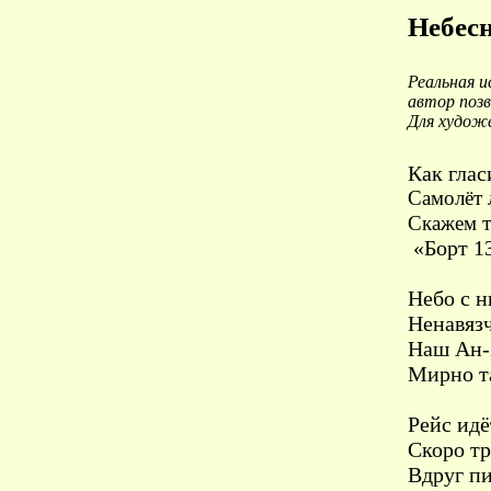
Небес
Реальная и
автор позв
Для худож
Как глас
Самолёт 
т
Скажем
«Борт 13
Небо с н
Ненавяз
Наш Ан-
Мирно та
Рейс идё
Скоро тр
Вдруг пи