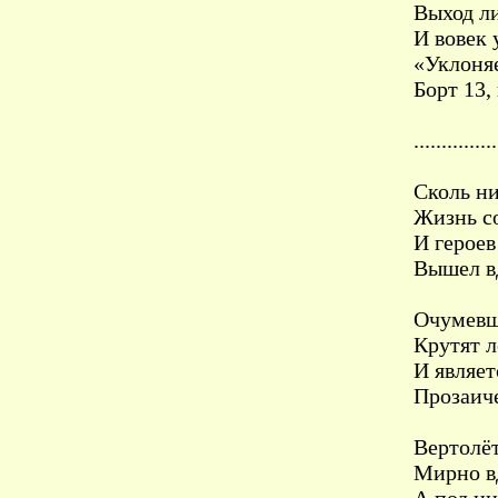
Выход ли
И вовек 
«Уклоняе
Борт 13,
...............
Сколь ни
Жизнь со
И герое
Вышел вд
Очумевши
Крутят л
И являет
Прозаиче
Вертолё
Мирно вд