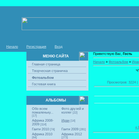
Начало
Регистрация
Вход
Приветствую Вас,
Гость
МЕНЮ САЙТА
Начало
»
Фотоальбом
»
Ира
Главная страница
Ч
Творческая страничка
Фотоальбом
Просмотров: 3224 | 
Гостевая книга
АЛЬБОМЫ
Обо всем
Фото друзей и
помаленьку...
коллег
[22]
[17]
Африка 2008-
Иран
[14]
2009
[114]
«
Гаити 2010
Гаити 2009
[74]
[281]
Африка 2010
Африка 2012
[64]
[273]