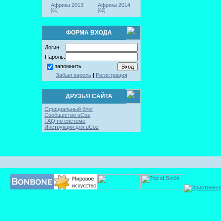
Африка 2013
Африка 2014
[81]
[82]
ФОРМА ВХОДА
Логин:
Пароль:
запомнить
Забыл пароль
|
Регистрация
ДРУЗЬЯ САЙТА
Официальный блог
Сообщество uCoz
FAQ по системе
Инструкции для uCoz