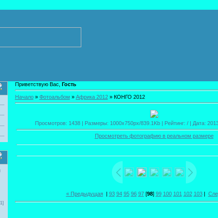
Приветствую Вас,
Гость
Начало
»
Фотоальбом
»
Африка 2012
» КОНГО 2012
Просмотров: 1438 | Размеры: 1000x750px/839.1Kb | Рейтинг: / | Дата: 201
Просмотреть фотографию в реальном размере
и
« Предыдущая
|
93
94
95
96
97
[
98
]
99
100
101
102
103
|
Сле
1]