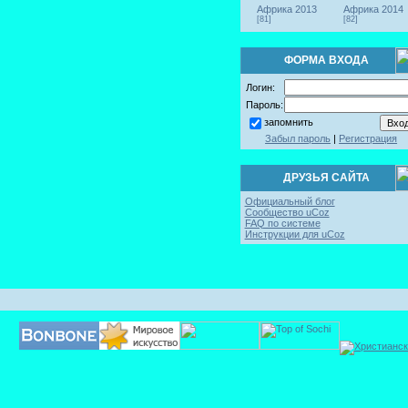
Африка 2013
Африка 2014
[81]
[82]
ФОРМА ВХОДА
Логин:
Пароль:
запомнить
Забыл пароль
|
Регистрация
ДРУЗЬЯ САЙТА
Официальный блог
Сообщество uCoz
FAQ по системе
Инструкции для uCoz