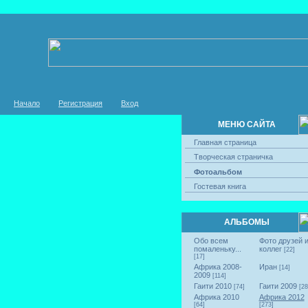
Начало
Регистрация
Вход
МЕНЮ САЙТА
Главная страница
Творческая страничка
Фотоальбом
Гостевая книга
АЛЬБОМЫ
Обо всем
Фото друзей 
помаленьку...
коллег
[22]
[17]
Африка 2008-
Иран
[14]
2009
[114]
Гаити 2010
Гаити 2009
[74]
[28
Африка 2010
Африка 2012
[64]
[273]