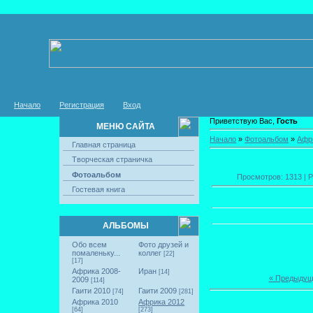
Начало
Регистрация
Вход
Приветствую Вас,
Гость
МЕНЮ САЙТА
Начало
»
Фотоальбом
»
Афр
Главная страница
Творческая страничка
Фотоальбом
Просмотров: 1313 | Р
Гостевая книга
АЛЬБОМЫ
Обо всем
Фото друзей и
помаленьку...
коллег
[22]
[17]
Африка 2008-
Иран
[14]
« Предыду
2009
[114]
Гаити 2010
Гаити 2009
[74]
[281]
Африка 2010
Африка 2012
[64]
[273]