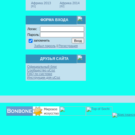
Африка 2013
Африка 2014
[81]
[82]
ФОРМА ВХОДА
Логин:
Пароль:
запомнить
Забыл пароль
|
Регистрация
ДРУЗЬЯ САЙТА
Официальный блог
Сообщество uCoz
FAQ по системе
Инструкции для uCoz