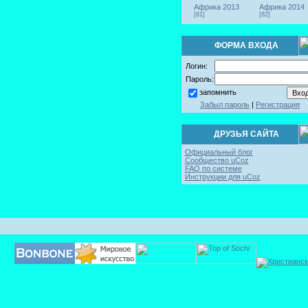
Африка 2013
Африка 2014
[81]
[82]
ФОРМА ВХОДА
Логин:
Пароль:
запомнить
Забыл пароль
|
Регистрация
ДРУЗЬЯ САЙТА
Официальный блог
Сообщество uCoz
FAQ по системе
Инструкции для uCoz