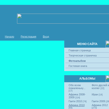
Начало
Регистрация
Вход
МЕНЮ САЙТА
Главная страница
Творческая страничка
Фотоальбом
Гостевая книга
АЛЬБОМЫ
Обо всем
Фото друзей 
помаленьку...
коллег
[22]
[17]
Африка 2008-
Иран
[14]
2009
[114]
Гаити 2010
Гаити 2009
[74]
[28
Африка 2010
Африка 2012
[64]
[273]