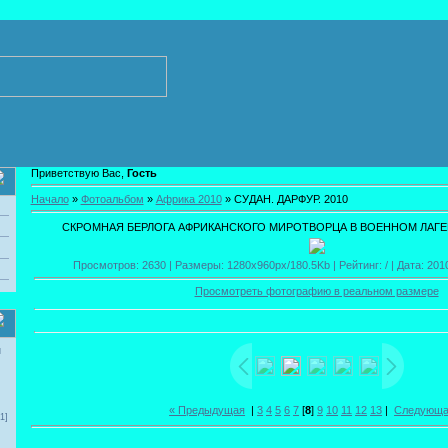
Приветствую Вас,
Гость
Начало
»
Фотоальбом
»
Африка 2010
» СУДАН. ДАРФУР. 2010
СКРОМНАЯ БЕРЛОГА АФРИКАНСКОГО МИРОТВОРЦА В ВОЕННОМ ЛАГЕРЕ
Просмотров: 2630 | Размеры: 1280x960px/180.5Kb | Рейтинг: / | Дата: 201
Просмотреть фотографию в реальном размере
и
« Предыдущая
|
3
4
5
6
7
[
8
]
9
10
11
12
13
|
Следующа
1]