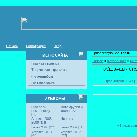
Начало
Регистрация
Вход
Приветствую Вас,
Гость
МЕНЮ САЙТА
Начало
»
Фотоальбом
»
Гаит
Главная страница
ВАЙ... ЗАЧЕМ Я С
Творческая страничка
Фотоальбом
Просмотров: 1843 | Р
Гостевая книга
АЛЬБОМЫ
Обо всем
Фото друзей и
помаленьку...
коллег
[22]
[17]
Африка 2008-
Иран
[14]
2009
[114]
« Предыдущ
Гаити 2010
Гаити 2009
[74]
[281]
Африка 2010
Африка 2012
[64]
[273]