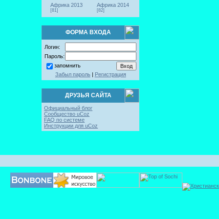
Африка 2013
Африка 2014
[81]
[82]
ФОРМА ВХОДА
Логин:
Пароль:
запомнить
Забыл пароль
|
Регистрация
ДРУЗЬЯ САЙТА
Официальный блог
Сообщество uCoz
FAQ по системе
Инструкции для uCoz