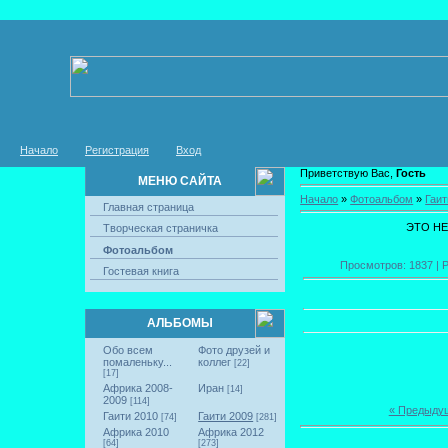
Начало
Регистрация
Вход
Приветствую Вас,
Гость
МЕНЮ САЙТА
Начало
»
Фотоальбом
»
Гаит
Главная страница
ЭТО НЕ
Творческая страничка
Фотоальбом
Просмотров: 1837 | Р
Гостевая книга
АЛЬБОМЫ
Обо всем
Фото друзей и
помаленьку...
коллег
[22]
[17]
Африка 2008-
Иран
[14]
2009
[114]
« Предыду
Гаити 2010
Гаити 2009
[74]
[281]
Африка 2010
Африка 2012
[64]
[273]