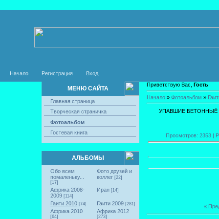
Начало
Регистрация
Вход
Приветствую Вас,
Гость
МЕНЮ САЙТА
Начало
»
Фотоальбом
»
Гаит
Главная страница
УПАВШИЕ БЕТОННЫЁ 
Творческая страничка
Фотоальбом
Гостевая книга
Просмотров: 2353 | Р
АЛЬБОМЫ
Обо всем
Фото друзей и
помаленьку...
коллег
[22]
[17]
Африка 2008-
Иран
[14]
2009
[114]
Гаити 2010
Гаити 2009
[74]
[281]
« Пр
Африка 2010
Африка 2012
[64]
[273]