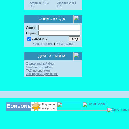
Африка 2013
Африка 2014
[81]
[82]
ФОРМА ВХОДА
Логин:
Пароль:
запомнить
Забыл пароль
|
Регистрация
ДРУЗЬЯ САЙТА
Официальный блог
Сообщество uCoz
FAQ по системе
Инструкции для uCoz