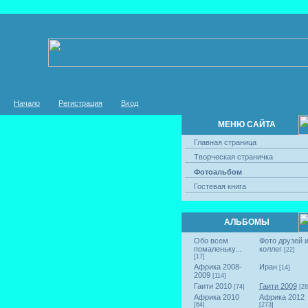
Начало
Регистрация
Вход
МЕНЮ САЙТА
Главная страница
Творческая страничка
Фотоальбом
Гостевая книга
АЛЬБОМЫ
Обо всем
Фото друзей 
помаленьку...
коллег
[22]
[17]
Африка 2008-
Иран
[14]
2009
[114]
Гаити 2010
Гаити 2009
[74]
[28
Африка 2010
Африка 2012
[64]
[273]