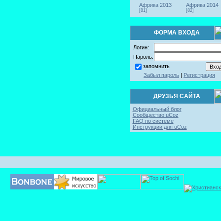
Африка 2013
Африка 2014
[81]
[82]
ФОРМА ВХОДА
Логин:
Пароль:
запомнить
Забыл пароль
|
Регистрация
ДРУЗЬЯ САЙТА
Официальный блог
Сообщество uCoz
FAQ по системе
Инструкции для uCoz