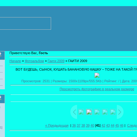
Приветствую Вас,
Гость
Начало
»
Фотоальбом
»
Гаити 2009
» ГАИТИ 2009
ВОТ БУДЕШЬ, СЫНОК, КУШАТЬ БАНАНОВУЮ КАШКУ – ТОЖЕ НА ТАКОЙ Г
Просмотров: 2531 | Размеры: 1500x1109px/555.5Kb | Рейтинг: / | Дата: 200
Просмотреть фотографию в реальном размере
и
« Предыдущая
|
36
37
38
39
40
[
41
]
42
43
44
45
46
|
Следу
1]