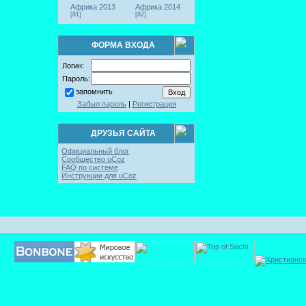
Африка 2013
Африка 2014
[81]
[82]
ФОРМА ВХОДА
Логин:
Пароль:
запомнить
Забыл пароль
|
Регистрация
ДРУЗЬЯ САЙТА
Официальный блог
Сообщество uCoz
FAQ по системе
Инструкции для uCoz