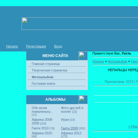
Начало
Регистрация
Вход
Приветствую Вас,
Гость
МЕНЮ САЙТА
Начало
»
Фотоальбом
»
Гаит
Главная страница
НЕПАЛЬЦЫ НЕРЕД
Творческая страничка
Фотоальбом
Просмотров: 2272 | Р
Гостевая книга
АЛЬБОМЫ
Обо всем
Фото друзей и
помаленьку...
коллег
[22]
[17]
Африка 2008-
Иран
[14]
2009
[114]
« Пр
Гаити 2010
Гаити 2009
[74]
[281]
Африка 2010
Африка 2012
[64]
[273]