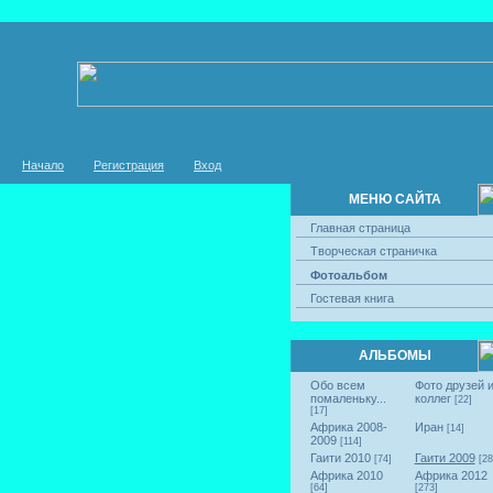
Начало
Регистрация
Вход
МЕНЮ САЙТА
Главная страница
Творческая страничка
Фотоальбом
Гостевая книга
АЛЬБОМЫ
Обо всем
Фото друзей 
помаленьку...
коллег
[22]
[17]
Африка 2008-
Иран
[14]
2009
[114]
Гаити 2010
Гаити 2009
[74]
[28
Африка 2010
Африка 2012
[64]
[273]