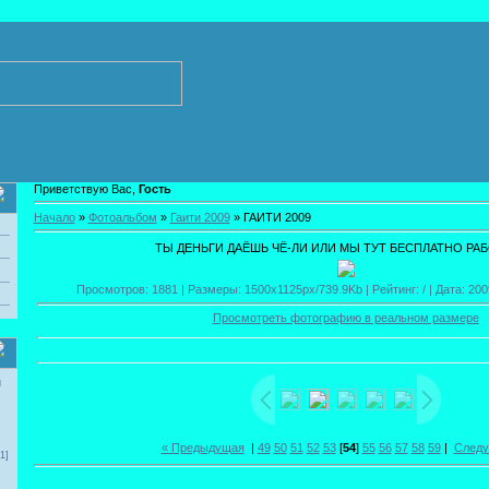
Приветствую Вас,
Гость
Начало
»
Фотоальбом
»
Гаити 2009
» ГАИТИ 2009
ТЫ ДЕНЬГИ ДАЁШЬ ЧЁ-ЛИ ИЛИ МЫ ТУТ БЕСПЛАТНО РА
Просмотров: 1881 | Размеры: 1500x1125px/739.9Kb | Рейтинг: / | Дата: 200
Просмотреть фотографию в реальном размере
и
« Предыдущая
|
49
50
51
52
53
[
54
]
55
56
57
58
59
|
Следу
1]