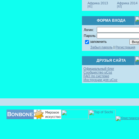
Африка 2013
Африка 2014
[81]
[82]
ФОРМА ВХОДА
Логин:
Пароль:
запомнить
Забыл пароль
|
Регистрация
ДРУЗЬЯ САЙТА
Официальный блог
Сообщество uCoz
FAQ по системе
Инструкции для uCoz