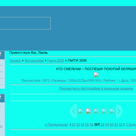
Приветствую Вас,
Гость
Начало
»
Фотоальбом
»
Гаити 2009
» ГАИТИ 2009
КТО СМЕЛЬЧАК – ПОСПЕШИ! ПОКУПАЙ БЕЛЯШИ
Просмотров: 1971 | Размеры: 1500x1125px/698.0Kb | Рейтинг: / | Дата: 200
Просмотреть фотографию в реальном размере
и
« Предыдущая
|
52
53
54
55
56
[
57
]
58
59
60
61
62
|
Следу
1]