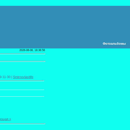
Фотоальбомы
2026-08-08, 18:36:56
!
9-11-30 |
Smirnovlastlife
ющая »