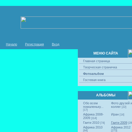
Начало
Регистрация
Вход
МЕНЮ САЙТА
Главная страница
Творческая страничка
Фотоальбом
Гостевая книга
АЛЬБОМЫ
Обо всем
Фото друзей 
помаленьку...
коллег
[22]
[17]
Африка 2008-
Иран
[14]
2009
[114]
Гаити 2010
Гаити 2009
[74]
[28
Африка 2010
Африка 2012
[64]
[273]