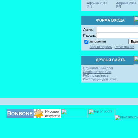
Африка 2013
Африка 2014
[81]
[82]
ФОРМА ВХОДА
Логин:
Пароль:
запомнить
Забыл пароль
|
Регистрация
ДРУЗЬЯ САЙТА
Официальный блог
Сообщество uCoz
FAQ по системе
Инструкции для uCoz